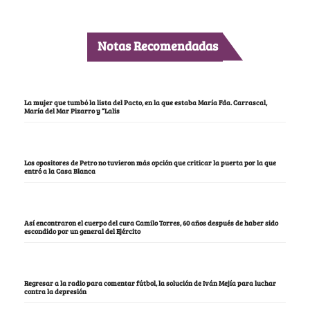
Notas Recomendadas
La mujer que tumbó la lista del Pacto, en la que estaba María Fda. Carrascal,
María del Mar Pizarro y “Lalis
Los opositores de Petro no tuvieron más opción que criticar la puerta por la que
entró a la Casa Blanca
Así encontraron el cuerpo del cura Camilo Torres, 60 años después de haber sido
escondido por un general del Ejército
Regresar a la radio para comentar fútbol, la solución de Iván Mejía para luchar
contra la depresión