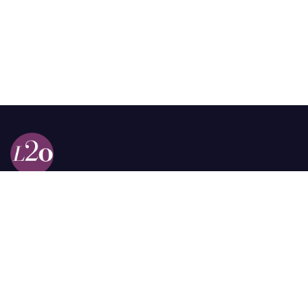
Calle 98a # 51-69 La Castellana
Bogotá, Colombia.
contacto @las2orillas.co
Pauta:
comercial@las2orillas.co
Temas Juridicos:
juridico@las2orillas.co
Todos los derechos reservados. Fundación Las Dos Orillas