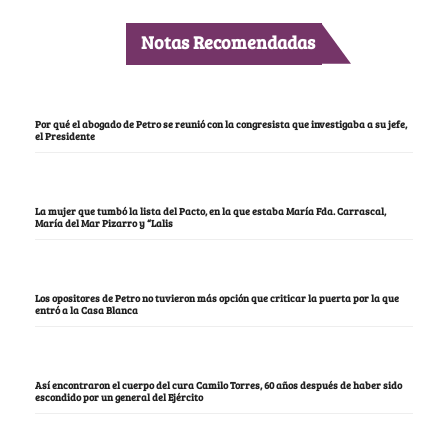
Notas Recomendadas
Por qué el abogado de Petro se reunió con la congresista que investigaba a su jefe,
el Presidente
La mujer que tumbó la lista del Pacto, en la que estaba María Fda. Carrascal,
María del Mar Pizarro y “Lalis
Los opositores de Petro no tuvieron más opción que criticar la puerta por la que
entró a la Casa Blanca
Así encontraron el cuerpo del cura Camilo Torres, 60 años después de haber sido
escondido por un general del Ejército