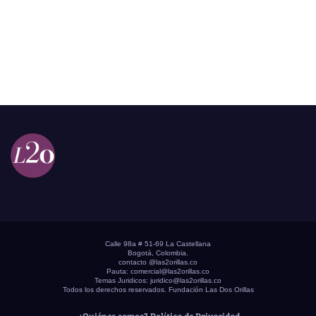
Calle 98a # 51-69 La Castellana
Bogotá, Colombia.
contacto @las2orillas.co
Pauta:
comercial@las2orillas.co
Temas Juridicos:
juridico@las2orillas.co
Todos los derechos reservados. Fundación Las Dos Orillas
¿Quiénes somos?
Política de Privacidad