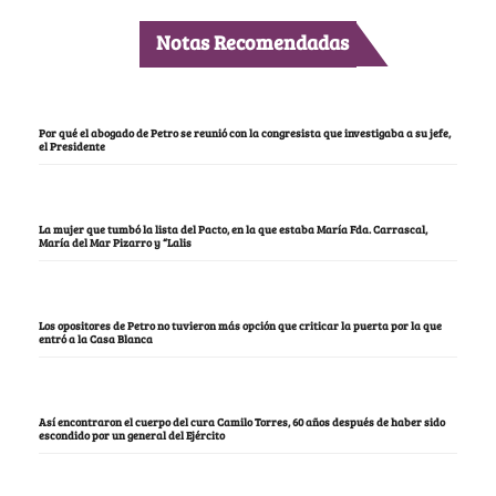
Notas Recomendadas
Por qué el abogado de Petro se reunió con la congresista que investigaba a su jefe,
el Presidente
La mujer que tumbó la lista del Pacto, en la que estaba María Fda. Carrascal,
María del Mar Pizarro y “Lalis
Los opositores de Petro no tuvieron más opción que criticar la puerta por la que
entró a la Casa Blanca
Así encontraron el cuerpo del cura Camilo Torres, 60 años después de haber sido
escondido por un general del Ejército