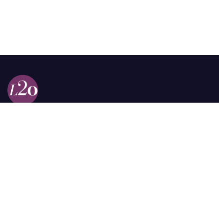
Calle 98a # 51-69 La Castellana
Bogotá, Colombia.
contacto @las2orillas.co
Pauta:
comercial@las2orillas.co
Temas Juridicos:
juridico@las2orillas.co
Todos los derechos reservados. Fundación Las Dos Orillas
¿Quiénes somos?
Política de Privacidad