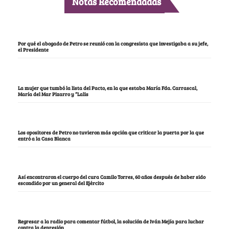
Notas Recomendadas
Por qué el abogado de Petro se reunió con la congresista que investigaba a su jefe,
el Presidente
La mujer que tumbó la lista del Pacto, en la que estaba María Fda. Carrascal,
María del Mar Pizarro y “Lalis
Los opositores de Petro no tuvieron más opción que criticar la puerta por la que
entró a la Casa Blanca
Así encontraron el cuerpo del cura Camilo Torres, 60 años después de haber sido
escondido por un general del Ejército
Regresar a la radio para comentar fútbol, la solución de Iván Mejía para luchar
contra la depresión