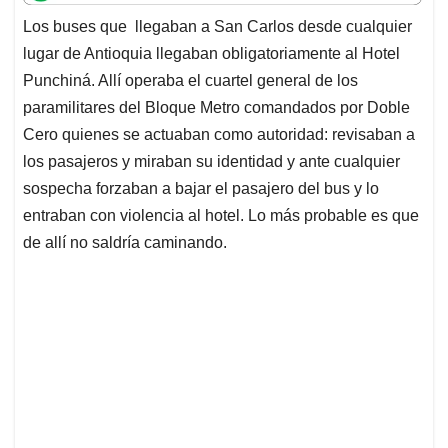
t
e
k
i
e
Los buses que llegaban a San Carlos desde cualquier
s
b
e
l
a
lugar de Antioquia llegaban obligatoriamente al Hotel
A
o
d
d
p
o
I
s
Punchiná. Allí operaba el cuartel general de los
p
k
n
paramilitares del Bloque Metro comandados por Doble
Cero quienes se actuaban como autoridad: revisaban a
los pasajeros y miraban su identidad y ante cualquier
sospecha forzaban a bajar el pasajero del bus y lo
entraban con violencia al hotel. Lo más probable es que
de allí no saldría caminando.