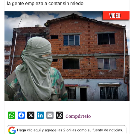
la gente empieza a contar sin miedo
W
F
X
L
E
T
Compártelo
h
a
i
m
h
a
c
n
a
r