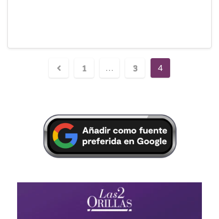
1
3
…
4