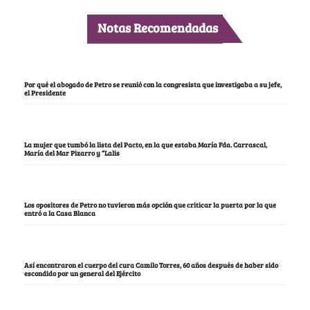
Notas Recomendadas
Por qué el abogado de Petro se reunió con la congresista que investigaba a su jefe,
el Presidente
La mujer que tumbó la lista del Pacto, en la que estaba María Fda. Carrascal,
María del Mar Pizarro y “Lalis
Los opositores de Petro no tuvieron más opción que criticar la puerta por la que
entró a la Casa Blanca
Así encontraron el cuerpo del cura Camilo Torres, 60 años después de haber sido
escondido por un general del Ejército