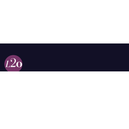
Calle 98a # 51-69 La Castellana
Bogotá, Colombia.
contacto @las2orillas.co
Pauta:
comercial@las2orillas.co
Temas Juridicos:
juridico@las2orillas.co
Todos los derechos reservados. Fundación Las Dos Orillas