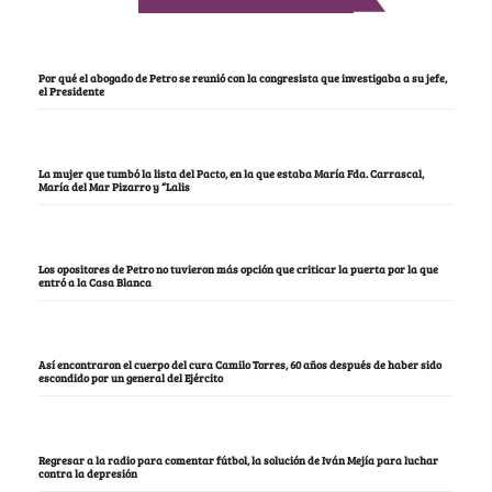
Por qué el abogado de Petro se reunió con la congresista que investigaba a su jefe,
el Presidente
La mujer que tumbó la lista del Pacto, en la que estaba María Fda. Carrascal,
María del Mar Pizarro y “Lalis
Los opositores de Petro no tuvieron más opción que criticar la puerta por la que
entró a la Casa Blanca
Así encontraron el cuerpo del cura Camilo Torres, 60 años después de haber sido
escondido por un general del Ejército
Regresar a la radio para comentar fútbol, la solución de Iván Mejía para luchar
contra la depresión