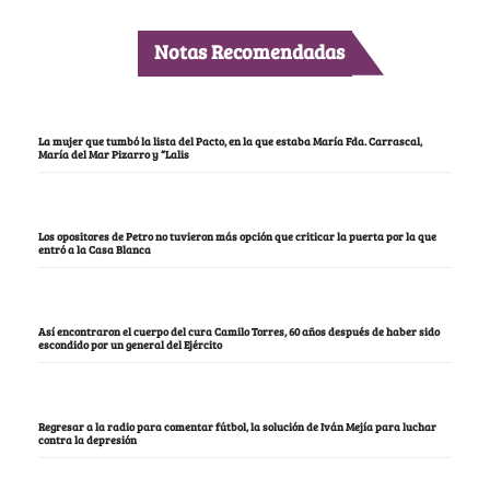
Notas Recomendadas
La mujer que tumbó la lista del Pacto, en la que estaba María Fda. Carrascal,
María del Mar Pizarro y “Lalis
Los opositores de Petro no tuvieron más opción que criticar la puerta por la que
entró a la Casa Blanca
Así encontraron el cuerpo del cura Camilo Torres, 60 años después de haber sido
escondido por un general del Ejército
Regresar a la radio para comentar fútbol, la solución de Iván Mejía para luchar
contra la depresión