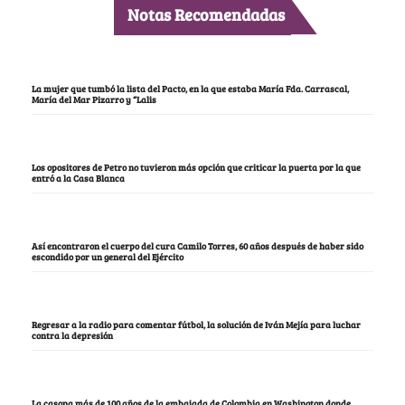
Notas Recomendadas
La mujer que tumbó la lista del Pacto, en la que estaba María Fda. Carrascal,
María del Mar Pizarro y “Lalis
Los opositores de Petro no tuvieron más opción que criticar la puerta por la que
entró a la Casa Blanca
Así encontraron el cuerpo del cura Camilo Torres, 60 años después de haber sido
escondido por un general del Ejército
Regresar a la radio para comentar fútbol, la solución de Iván Mejía para luchar
contra la depresión
La casona más de 100 años de la embajada de Colombia en Washington donde