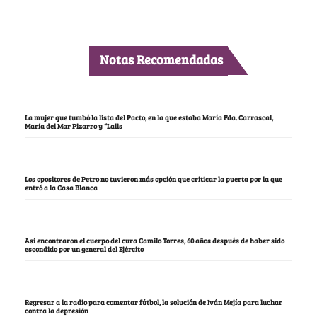
Notas Recomendadas
La mujer que tumbó la lista del Pacto, en la que estaba María Fda. Carrascal,
María del Mar Pizarro y “Lalis
Los opositores de Petro no tuvieron más opción que criticar la puerta por la que
entró a la Casa Blanca
Así encontraron el cuerpo del cura Camilo Torres, 60 años después de haber sido
escondido por un general del Ejército
Regresar a la radio para comentar fútbol, la solución de Iván Mejía para luchar
contra la depresión