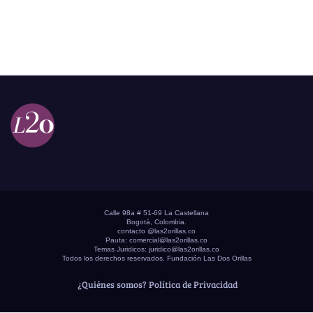
Calle 98a # 51-69 La Castellana
Bogotá, Colombia.
contacto @las2orillas.co
Pauta:
comercial@las2orillas.co
Temas Juridicos:
juridico@las2orillas.co
Todos los derechos reservados. Fundación Las Dos Orillas
¿Quiénes somos?
Política de Privacidad