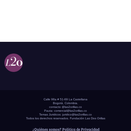
Calle 98a # 51-69 La Castellana
Bogotá, Colombia.
contacto @las2orillas.co
Pauta:
comercial@las2orillas.co
Temas Juridicos:
juridico@las2orillas.co
Todos los derechos reservados. Fundación Las Dos Orillas
¿Quiénes somos?
Política de Privacidad