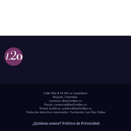
Calle 98a # 51-69 La Castellana
Bogotá, Colombia.
contacto @las2orillas.co
Pauta:
comercial@las2orillas.co
Temas Juridicos:
juridico@las2orillas.co
Todos los derechos reservados. Fundación Las Dos Orillas
¿Quiénes somos?
Política de Privacidad