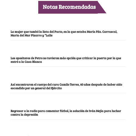
Notas Recomendadas
La mujer que tumbó la lista del Pacto, en la que estaba María Fda. Carrascal,
María del Mar Pizarro y “Lalis
Los opositores de Petro no tuvieron más opción que criticar la puerta por la que
entró a la Casa Blanca
Así encontraron el cuerpo del cura Camilo Torres, 60 años después de haber sido
escondido por un general del Ejército
Regresar a la radio para comentar fútbol, la solución de Iván Mejía para luchar
contra la depresión