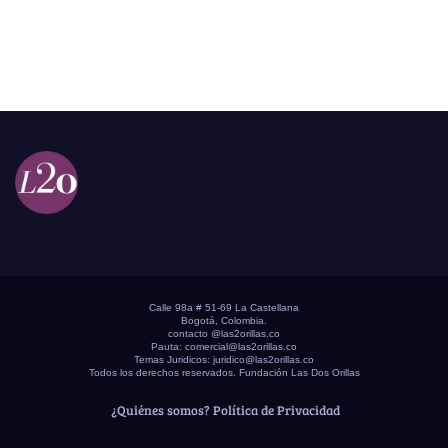
Calle 98a # 51-69 La Castellana
Bogotá, Colombia.
contacto @las2orillas.co
Pauta:
comercial@las2orillas.co
Temas Juridicos:
juridico@las2orillas.co
Todos los derechos reservados. Fundación Las Dos Orillas
¿Quiénes somos?
Política de Privacidad