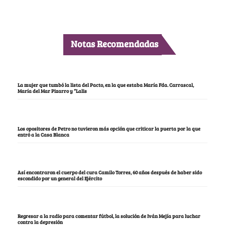
Notas Recomendadas
La mujer que tumbó la lista del Pacto, en la que estaba María Fda. Carrascal,
María del Mar Pizarro y “Lalis
Los opositores de Petro no tuvieron más opción que criticar la puerta por la que
entró a la Casa Blanca
Así encontraron el cuerpo del cura Camilo Torres, 60 años después de haber sido
escondido por un general del Ejército
Regresar a la radio para comentar fútbol, la solución de Iván Mejía para luchar
contra la depresión