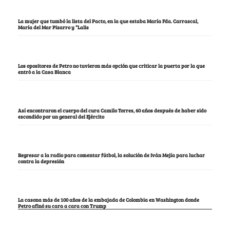
La mujer que tumbó la lista del Pacto, en la que estaba María Fda. Carrascal,
María del Mar Pizarro y “Lalis
Los opositores de Petro no tuvieron más opción que criticar la puerta por la que
entró a la Casa Blanca
Así encontraron el cuerpo del cura Camilo Torres, 60 años después de haber sido
escondido por un general del Ejército
Regresar a la radio para comentar fútbol, la solución de Iván Mejía para luchar
contra la depresión
La casona más de 100 años de la embajada de Colombia en Washington donde
Petro afinó su cara a cara con Trump