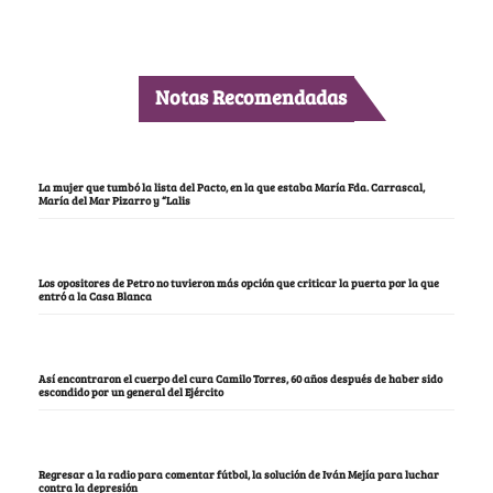
Notas Recomendadas
La mujer que tumbó la lista del Pacto, en la que estaba María Fda. Carrascal,
María del Mar Pizarro y “Lalis
Los opositores de Petro no tuvieron más opción que criticar la puerta por la que
entró a la Casa Blanca
Así encontraron el cuerpo del cura Camilo Torres, 60 años después de haber sido
escondido por un general del Ejército
Regresar a la radio para comentar fútbol, la solución de Iván Mejía para luchar
contra la depresión