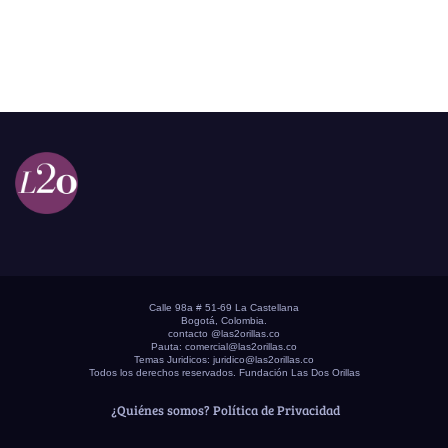
Calle 98a # 51-69 La Castellana
Bogotá, Colombia.
contacto @las2orillas.co
Pauta:
comercial@las2orillas.co
Temas Juridicos:
juridico@las2orillas.co
Todos los derechos reservados. Fundación Las Dos Orillas
¿Quiénes somos?
Política de Privacidad