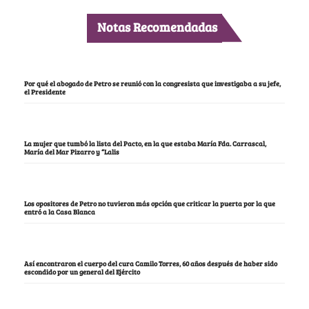
Notas Recomendadas
Por qué el abogado de Petro se reunió con la congresista que investigaba a su jefe,
el Presidente
La mujer que tumbó la lista del Pacto, en la que estaba María Fda. Carrascal,
María del Mar Pizarro y “Lalis
Los opositores de Petro no tuvieron más opción que criticar la puerta por la que
entró a la Casa Blanca
Así encontraron el cuerpo del cura Camilo Torres, 60 años después de haber sido
escondido por un general del Ejército