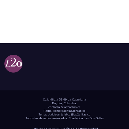
Calle 98a # 51-69 La Castellana
Bogotá, Colombia.
contacto @las2orillas.co
Pauta:
comercial@las2orillas.co
Temas Juridicos:
juridico@las2orillas.co
Todos los derechos reservados. Fundación Las Dos Orillas