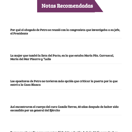
Notas Recomendadas
Por qué el abogado de Petro se reunió con la congresista que investigaba a su jefe,
el Presidente
La mujer que tumbó la lista del Pacto, en la que estaba María Fda. Carrascal,
María del Mar Pizarro y “Lalis
Los opositores de Petro no tuvieron más opción que criticar la puerta por la que
entró a la Casa Blanca
Así encontraron el cuerpo del cura Camilo Torres, 60 años después de haber sido
escondido por un general del Ejército