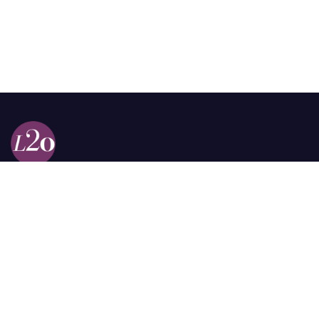
Calle 98a # 51-69 La Castellana
Bogotá, Colombia.
contacto @las2orillas.co
Pauta:
comercial@las2orillas.co
Temas Juridicos:
juridico@las2orillas.co
Todos los derechos reservados. Fundación Las Dos Orillas
¿Quiénes somos?
Política de Privacidad