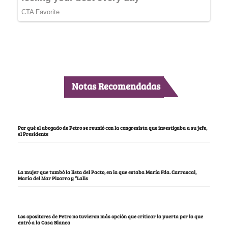
Notas Recomendadas
Por qué el abogado de Petro se reunió con la congresista que investigaba a su jefe,
el Presidente
La mujer que tumbó la lista del Pacto, en la que estaba María Fda. Carrascal,
María del Mar Pizarro y “Lalis
Los opositores de Petro no tuvieron más opción que criticar la puerta por la que
entró a la Casa Blanca