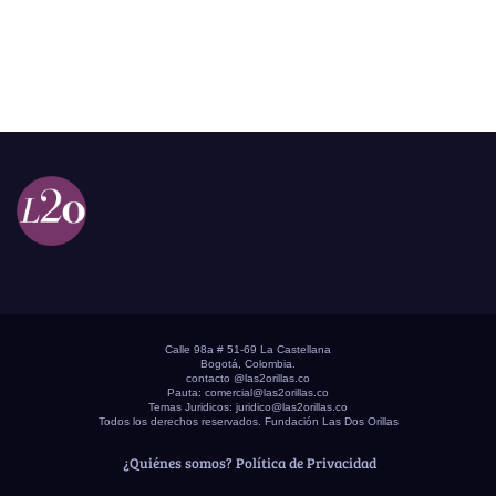
Calle 98a # 51-69 La Castellana
Bogotá, Colombia.
contacto @las2orillas.co
Pauta:
comercial@las2orillas.co
Temas Juridicos:
juridico@las2orillas.co
Todos los derechos reservados. Fundación Las Dos Orillas
¿Quiénes somos?
Política de Privacidad