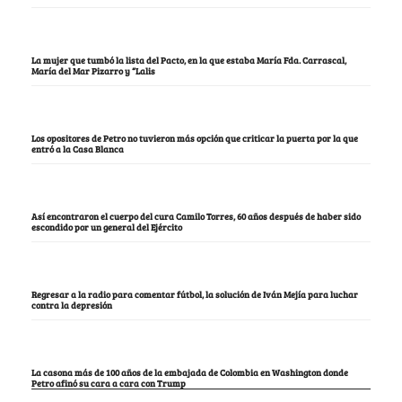
La mujer que tumbó la lista del Pacto, en la que estaba María Fda. Carrascal,
María del Mar Pizarro y “Lalis
Los opositores de Petro no tuvieron más opción que criticar la puerta por la que
entró a la Casa Blanca
Así encontraron el cuerpo del cura Camilo Torres, 60 años después de haber sido
escondido por un general del Ejército
Regresar a la radio para comentar fútbol, la solución de Iván Mejía para luchar
contra la depresión
La casona más de 100 años de la embajada de Colombia en Washington donde
Petro afinó su cara a cara con Trump