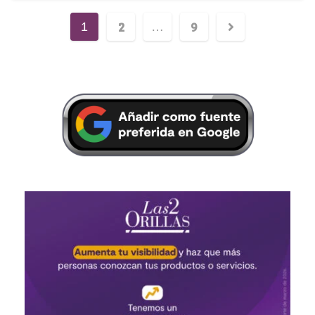
2
9
1
…