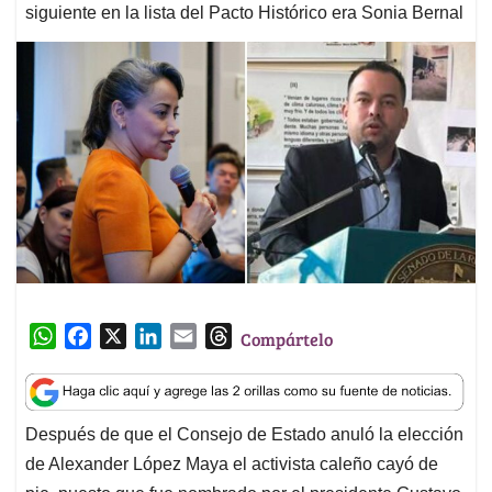
siguiente en la lista del Pacto Histórico era Sonia Bernal
W
F
X
L
E
T
Compártelo
h
a
i
m
h
a
c
n
a
r
t
e
k
i
e
Después de que el Consejo de Estado anuló la elección
s
b
e
l
a
de Alexander López Maya el activista caleño cayó de
A
o
d
d