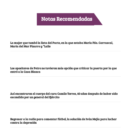
Notas Recomendadas
La mujer que tumbó la lista del Pacto, en la que estaba María Fda. Carrascal,
María del Mar Pizarro y “Lalis
Los opositores de Petro no tuvieron más opción que criticar la puerta por la que
entró a la Casa Blanca
Así encontraron el cuerpo del cura Camilo Torres, 60 años después de haber sido
escondido por un general del Ejército
Regresar a la radio para comentar fútbol, la solución de Iván Mejía para luchar
contra la depresión