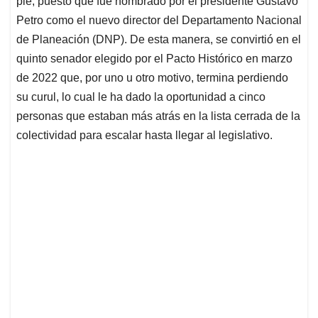
p
o
I
s
pie, puesto que fue nombrado por el presidente Gustavo
p
k
n
Petro como el nuevo director del Departamento Nacional
de Planeación (DNP). De esta manera, se convirtió en el
quinto senador elegido por el Pacto Histórico en marzo
de 2022 que, por uno u otro motivo, termina perdiendo
su curul, lo cual le ha dado la oportunidad a cinco
personas que estaban más atrás en la lista cerrada de la
colectividad para escalar hasta llegar al legislativo.