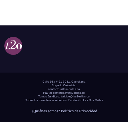
Calle 98a # 51-69 La Castellana
Bogotá, Colombia.
contacto @las2orillas.co
Pauta:
comercial@las2orillas.co
Temas Juridicos:
juridico@las2orillas.co
Todos los derechos reservados. Fundación Las Dos Orillas
¿Quiénes somos?
Política de Privacidad