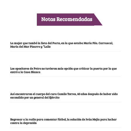
Notas Recomendadas
La mujer que tumbó la lista del Pacto, en la que estaba María Fda. Carrascal,
María del Mar Pizarro y “Lalis
Los opositores de Petro no tuvieron más opción que criticar la puerta por la que
entró a la Casa Blanca
Así encontraron el cuerpo del cura Camilo Torres, 60 años después de haber sido
escondido por un general del Ejército
Regresar a la radio para comentar fútbol, la solución de Iván Mejía para luchar
contra la depresión