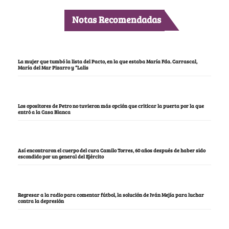
Notas Recomendadas
La mujer que tumbó la lista del Pacto, en la que estaba María Fda. Carrascal,
María del Mar Pizarro y “Lalis
Los opositores de Petro no tuvieron más opción que criticar la puerta por la que
entró a la Casa Blanca
Así encontraron el cuerpo del cura Camilo Torres, 60 años después de haber sido
escondido por un general del Ejército
Regresar a la radio para comentar fútbol, la solución de Iván Mejía para luchar
contra la depresión