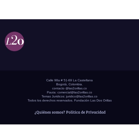
Calle 98a # 51-69 La Castellana
Bogotá, Colombia.
contacto @las2orillas.co
Pauta:
comercial@las2orillas.co
Temas Juridicos:
juridico@las2orillas.co
Todos los derechos reservados. Fundación Las Dos Orillas
¿Quiénes somos?
Política de Privacidad