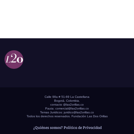
Calle 98a # 51-69 La Castellana
Bogotá, Colombia.
contacto @las2orillas.co
Pauta:
comercial@las2orillas.co
Temas Juridicos:
juridico@las2orillas.co
Todos los derechos reservados. Fundación Las Dos Orillas
¿Quiénes somos?
Política de Privacidad