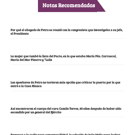
Notas Recomendadas
Por qué el abogado de Petro se reunió con la congresista que investigaba a su jefe,
el Presidente
La mujer que tumbó la lista del Pacto, en la que estaba María Fda. Carrascal,
María del Mar Pizarro y “Lalis
Los opositores de Petro no tuvieron más opción que criticar la puerta por la que
entró a la Casa Blanca
Así encontraron el cuerpo del cura Camilo Torres, 60 años después de haber sido
escondido por un general del Ejército
Regresar a la radio para comentar fútbol, la solución de Iván Mejía para luchar