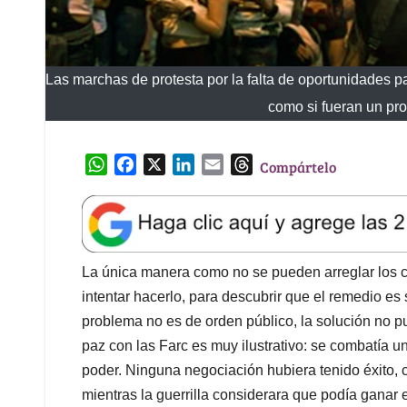
Las marchas de protesta por la falta de oportunidades pa
como si fueran un pr
W
F
X
L
E
T
Compártelo
h
a
i
m
h
a
c
n
a
r
t
e
k
i
e
s
b
e
l
a
A
o
d
d
La única manera como no se pueden arreglar los co
p
o
I
s
intentar hacerlo, para descubrir que el remedio es
p
k
n
problema no es de orden público, la solución no p
paz con las Farc es muy ilustrativo: se combatía u
poder. Ninguna negociación hubiera tenido éxito,
mientras la guerrilla considerara que podía ganar 