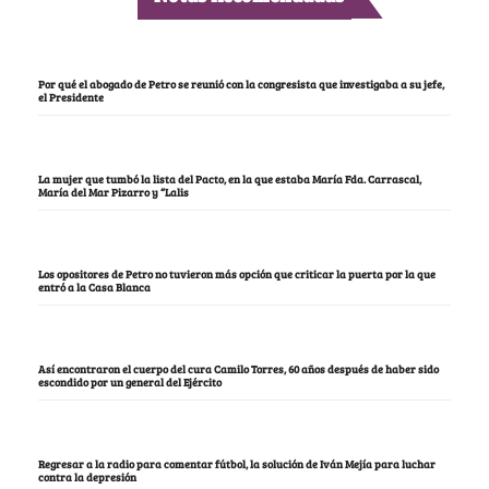
Por qué el abogado de Petro se reunió con la congresista que investigaba a su jefe,
el Presidente
La mujer que tumbó la lista del Pacto, en la que estaba María Fda. Carrascal,
María del Mar Pizarro y “Lalis
Los opositores de Petro no tuvieron más opción que criticar la puerta por la que
entró a la Casa Blanca
Así encontraron el cuerpo del cura Camilo Torres, 60 años después de haber sido
escondido por un general del Ejército
Regresar a la radio para comentar fútbol, la solución de Iván Mejía para luchar
contra la depresión