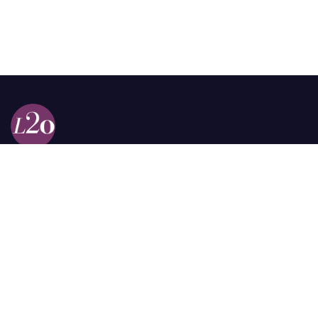
Calle 98a # 51-69 La Castellana
Bogotá, Colombia.
contacto @las2orillas.co
Pauta:
comercial@las2orillas.co
Temas Juridicos:
juridico@las2orillas.co
Todos los derechos reservados. Fundación Las Dos Orillas
¿Quiénes somos?
Política de Privacidad