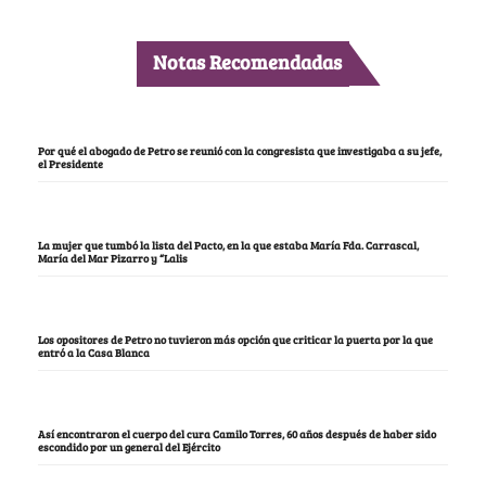
Notas Recomendadas
Por qué el abogado de Petro se reunió con la congresista que investigaba a su jefe,
el Presidente
La mujer que tumbó la lista del Pacto, en la que estaba María Fda. Carrascal,
María del Mar Pizarro y “Lalis
Los opositores de Petro no tuvieron más opción que criticar la puerta por la que
entró a la Casa Blanca
Así encontraron el cuerpo del cura Camilo Torres, 60 años después de haber sido
escondido por un general del Ejército