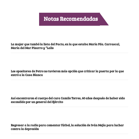
Notas Recomendadas
La mujer que tumbó la lista del Pacto, en la que estaba María Fda. Carrascal,
María del Mar Pizarro y “Lalis
Los opositores de Petro no tuvieron más opción que criticar la puerta por la que
entró a la Casa Blanca
Así encontraron el cuerpo del cura Camilo Torres, 60 años después de haber sido
escondido por un general del Ejército
Regresar a la radio para comentar fútbol, la solución de Iván Mejía para luchar
contra la depresión