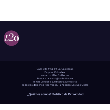
Calle 98a # 51-69 La Castellana
Bogotá, Colombia.
contacto @las2orillas.co
Pauta:
comercial@las2orillas.co
Temas Juridicos:
juridico@las2orillas.co
Todos los derechos reservados. Fundación Las Dos Orillas
¿Quiénes somos?
Política de Privacidad