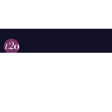
Calle 98a # 51-69 La Castellana
Bogotá, Colombia.
contacto @las2orillas.co
Pauta:
comercial@las2orillas.co
Temas Juridicos:
juridico@las2orillas.co
Todos los derechos reservados. Fundación Las Dos Orillas
¿Quiénes somos?
Política de Privacidad