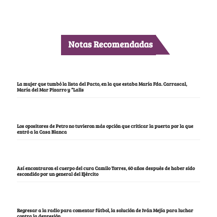
Notas Recomendadas
La mujer que tumbó la lista del Pacto, en la que estaba María Fda. Carrascal,
María del Mar Pizarro y “Lalis
Los opositores de Petro no tuvieron más opción que criticar la puerta por la que
entró a la Casa Blanca
Así encontraron el cuerpo del cura Camilo Torres, 60 años después de haber sido
escondido por un general del Ejército
Regresar a la radio para comentar fútbol, la solución de Iván Mejía para luchar
contra la depresión