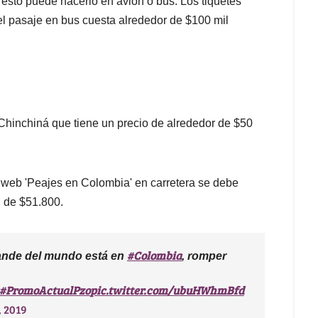
n esto puede hacerlo en avión o bus. Los tiquetes
l pasaje en bus cuesta alrededor de $100 mil
Chinchiná que tiene un precio de alrededor de $50
l web 'Peajes en Colombia' en carretera se debe
l de $51.800.
#Colombia
ande del mundo está en
, romper
#PromoActualPzo
pic.twitter.com/ubuHWhmBfd
, 2019