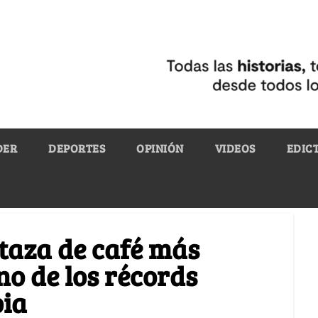
DER
DEPORTES
OPINIÓN
VIDEOS
EDIC
 taza de café más
o de los récords
bia