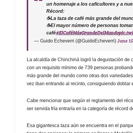
un homenaje a los caficultores y a n
Récord:
☕La taza de café más grande del mun
☕El mayor número de personas toma
#ElCaféMásGrandeDelMundo
pic.tw
café
June 15
— Guido Echeverri (@GuidoEcheverri)
La alcaldía de Chinchiná logró la degustación de 
con un requisito mínimo de 739 personas probando 
más grande del mundo como otras dos variedades d
vez iban entrando al recinto, consiguiendo doblar
Cabe mencionar que según el reglamento del récord
ser servida fría entraría en la categoría de récor
Esa gigantesca taza aún se encuentra en el parque