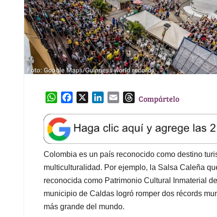
W
F
X
L
E
T
Compártelo
h
a
i
m
h
a
c
n
a
r
t
e
k
i
e
s
b
e
l
a
A
o
d
d
Colombia es un país reconocido como destino turist
p
o
I
s
multiculturalidad. Por ejemplo, la Salsa Caleña que
p
k
n
reconocida como Patrimonio Cultural Inmaterial d
municipio de Caldas logró romper dos récords mund
más grande del mundo.