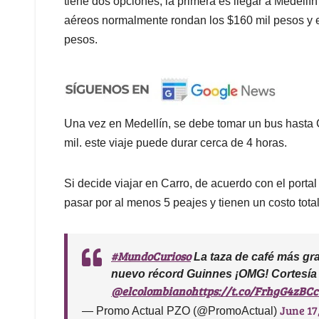
tiene dos opciones; la primera es llegar a Medellí
aéreos normalmente rondan los $160 mil pesos y e
pesos.
Una vez en Medellín, se debe tomar un bus hasta 
mil. este viaje puede durar cerca de 4 horas.
Si decide viajar en Carro, de acuerdo con el porta
pasar por al menos 5 peajes y tienen un costo tota
#MundoCurioso
La taza de café más gr
nuevo récord Guinnes ¡OMG! Cortesía
@elcolombiano
https://t.co/FrhgG4zBCc
June 17
— Promo Actual PZO (@PromoActual)