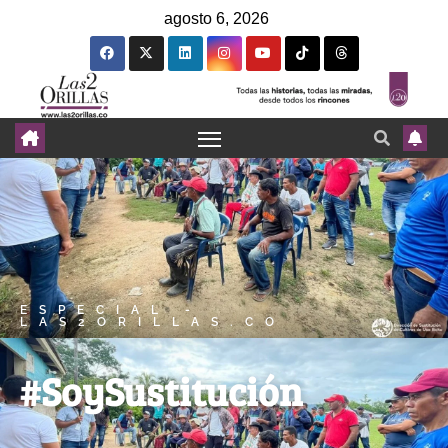
agosto 6, 2026
ESPECIAL -
LAS2ORILLAS.CO
#SoySustitución