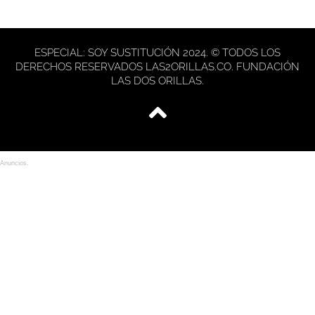
ESPECIAL: SOY SUSTITUCIÓN 2024. © TODOS LOS
DERECHOS RESERVADOS LAS2ORILLAS.CO. FUNDACIÓN
LAS DOS ORILLAS.
Anuncios.