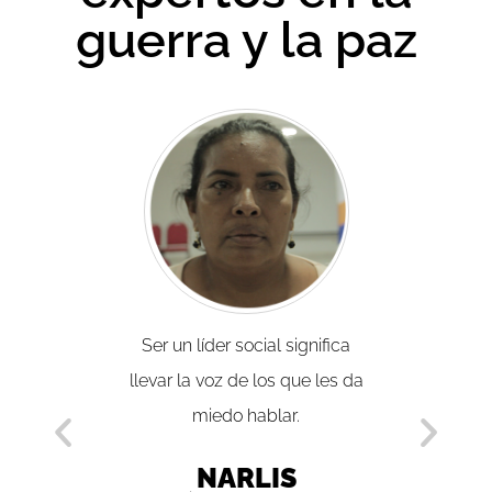
guerra y la paz
Colombia
Ser un líder social significa
Duque p
er es el
llevar la voz de los que les da
a la his
idad, su
miedo hablar.
el utili
 todo en
puede l
NARLIS
unidad.