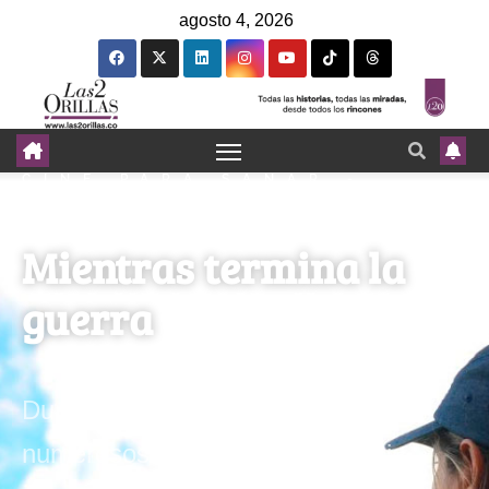
agosto 4, 2026
CINE PARA SANAR -
LAS2ORILLAS
Mientras termina la
guerra
Durante un año hemos llegado a
numerosos rincones de Colombia