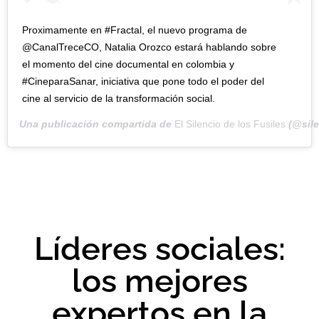
Proximamente en #Fractal, el nuevo programa de
@CanalTreceCO, Natalia Orozco estará hablando sobre
el momento del cine documental en colombia y
#CineparaSanar, iniciativa que pone todo el poder del
cine al servicio de la transformación social.
Una publicación compartida de
El Silencio de los Fusiles
(@sile
Líderes sociales:
los mejores
expertos en la