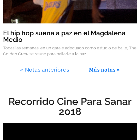
El hip hop suena a paz en el Magdalena
Medio
Todas las semanas, en un garaje adecuado como estudio de baile, The
Golden Crew se reúne para bailarle a la paz
Más notas »
« Notas anteriores
Recorrido Cine Para Sanar
2018