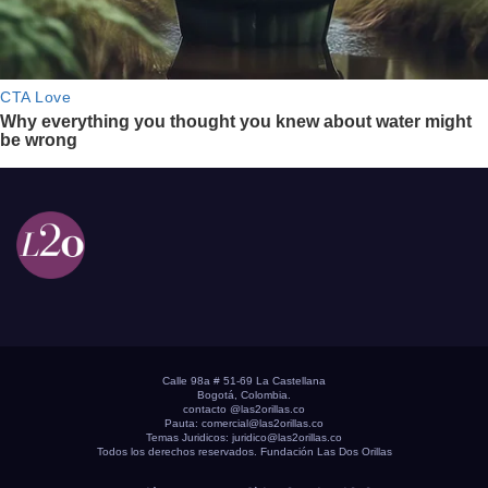
Calle 98a # 51-69 La Castellana
Bogotá, Colombia.
contacto @las2orillas.co
Pauta:
comercial@las2orillas.co
Temas Juridicos:
juridico@las2orillas.co
Todos los derechos reservados. Fundación Las Dos Orillas