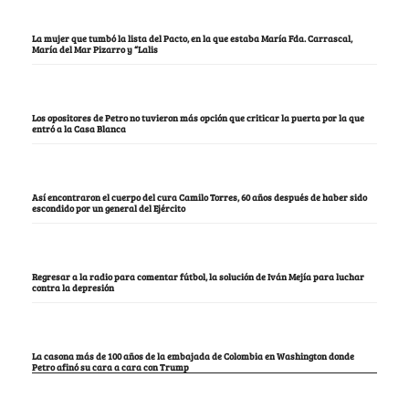
La mujer que tumbó la lista del Pacto, en la que estaba María Fda. Carrascal,
María del Mar Pizarro y “Lalis
Los opositores de Petro no tuvieron más opción que criticar la puerta por la que
entró a la Casa Blanca
Así encontraron el cuerpo del cura Camilo Torres, 60 años después de haber sido
escondido por un general del Ejército
Regresar a la radio para comentar fútbol, la solución de Iván Mejía para luchar
contra la depresión
La casona más de 100 años de la embajada de Colombia en Washington donde
Petro afinó su cara a cara con Trump