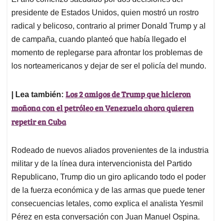
s
b
e
l
a
presidente de Estados Unidos, quien mostró un rostro
A
o
d
d
p
o
I
s
radical y belicoso, contrario al primer Donald Trump y al
p
k
n
de campaña, cuando planteó que había llegado el
momento de replegarse para afrontar los problemas de
los norteamericanos y dejar de ser el policía del mundo.
Los 2 amigos de Trump que hicieron
| Lea también:
moñona con el petróleo en Venezuela ahora quieren
repetir en Cuba
Rodeado de nuevos aliados provenientes de la industria
militar y de la línea dura intervencionista del Partido
Republicano, Trump dio un giro aplicando todo el poder
de la fuerza económica y de las armas que puede tener
consecuencias letales, como explica el analista Yesmil
Pérez en esta conversación con Juan Manuel Ospina.