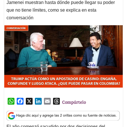
Jamenei muestran hasta dónde puede llegar su poder
que no tiene límites, como se explica en esta
conversación
W
F
X
L
E
T
Compártelo
h
a
i
m
h
a
c
n
a
r
t
e
k
i
e
El año comenzó sacudido por dos decisiones del