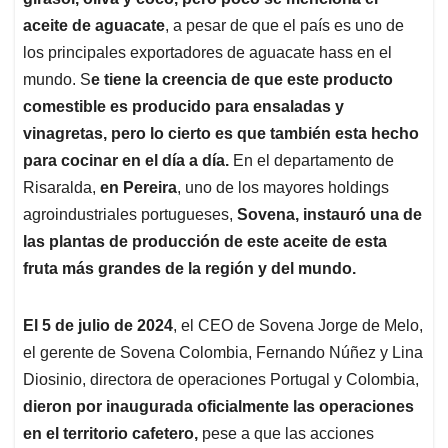
A
o
d
d
p
o
I
s
aceite de aguacate
, a pesar de que el país es uno de
p
k
n
los principales exportadores de aguacate hass en el
mundo. S
e tiene la creencia de que este producto
comestible es producido para ensaladas y
vinagretas, pero lo cierto es que también esta hecho
para cocinar en el día a día.
En el departamento de
Risaralda,
en Pereira
, uno de los mayores holdings
agroindustriales portugueses,
Sovena, instauró una de
las plantas de producción de este aceite de esta
fruta más grandes de la región y del mundo.
El 5 de julio de 2024
, el CEO de Sovena Jorge de Melo,
el gerente de Sovena Colombia, Fernando Núñez y Lina
Diosinio, directora de operaciones Portugal y Colombia,
dieron por inaugurada oficialmente las operaciones
en el territorio cafetero,
pese a que las acciones