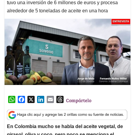
tuvo una inversión de 6 millones de euros y procesa
alrededor de 5 toneladas de aceite en una hora
W
F
X
L
E
T
Compártelo
h
a
i
m
h
a
c
n
a
r
t
e
k
i
e
En Colombia mucho se habla del aceite vegetal, de
s
b
e
l
a
girasol, oliva y coco, pero poco se menciona el