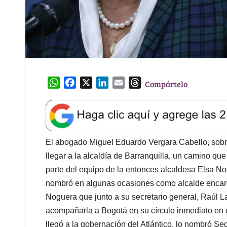
W
F
X
L
E
T
Compártelo
h
a
i
m
h
a
c
n
a
r
t
e
k
i
e
s
b
e
l
a
A
o
d
d
El abogado Miguel Eduardo Vergara Cabello, sobri
p
o
I
s
llegar a la alcaldía de Barranquilla, un camino qu
p
k
n
parte del equipo de la entonces alcaldesa Elsa No
nombró en algunas ocasiones como alcalde encarga
Noguera que junto a su secretario general, Raúl L
acompañarla a Bogotá en su círculo inmediato en 
llegó a la gobernación del Atlántico, lo nombró Se