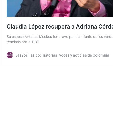
Claudia López recupera a Adriana Córdob
Su esposo Antanas Mockus fue clave para el triunfo de los verde
términos por el POT
Las2orillas.co: Historias, voces y noticias de Colombia