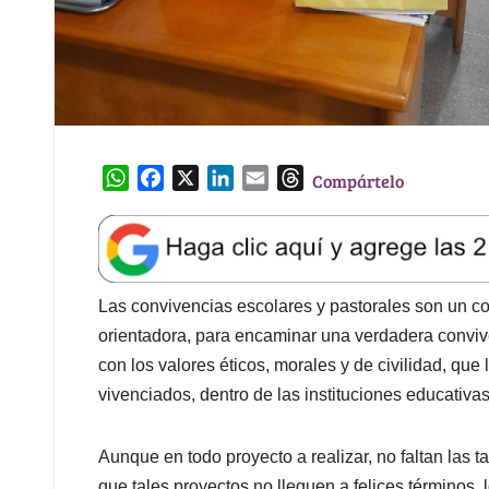
W
F
X
L
E
T
Compártelo
h
a
i
m
h
a
c
n
a
r
t
e
k
i
e
s
b
e
l
a
A
o
d
d
Las convivencias escolares y pastorales son un co
p
o
I
s
orientadora, para encaminar una verdadera convi
p
k
n
con los valores éticos, morales y de civilidad, qu
vivenciados, dentro de las instituciones educativas
Aunque en todo proyecto a realizar, no faltan las t
que tales proyectos no lleguen a felices términos,