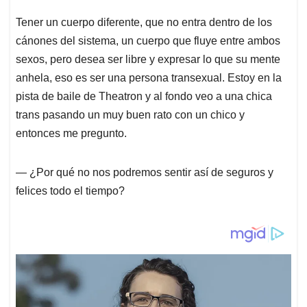
A
o
d
d
p
o
I
s
Tener un cuerpo diferente, que no entra dentro de los
p
k
n
cánones del sistema, un cuerpo que fluye entre ambos
sexos, pero desea ser libre y expresar lo que su mente
anhela, eso es ser una persona transexual. Estoy en la
pista de baile de Theatron y al fondo veo a una chica
trans pasando un muy buen rato con un chico y
entonces me pregunto.
― ¿Por qué no nos podremos sentir así de seguros y
felices todo el tiempo?