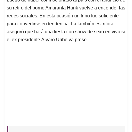
s
b
e
l
a
su retiro del porno Amaranta Hank vuelve a encender las
A
o
d
d
p
o
I
s
redes sociales. En esta ocasión un trino fue suficiente
p
k
n
para convertirse en tendencia. La también escritora
aseguró que hará una fiesta con show de sexo en vivo si
el ex presidente Álvaro Uribe va preso.