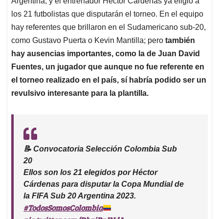
p
o
I
s
Argentina, y el entrenador Héctor Cárdenas ya eligió a
p
k
n
los 21 futbolistas que disputarán el torneo. En el equipo
hay referentes que brillaron en el Sudamericano sub-20,
como Gustavo Puerta o Kevin Mantilla; pero
también
hay ausencias importantes, como la de Juan David
Fuentes, un jugador que aunque no fue referente en
el torneo realizado en el país, sí habría podido ser un
revulsivo interesante para la plantilla.
📝 Convocatoria Selección Colombia Sub
20
Ellos son los 21 elegidos por Héctor
Cárdenas para disputar la Copa Mundial de
la FIFA Sub 20 Argentina 2023.
#TodosSomosColombia