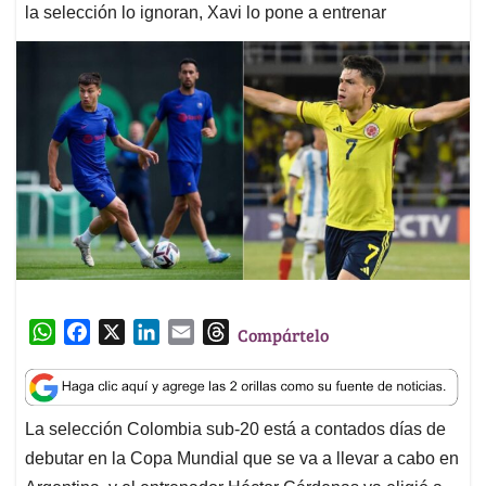
la selección lo ignoran, Xavi lo pone a entrenar
W
F
X
L
E
T
Compártelo
h
a
i
m
h
a
c
n
a
r
t
e
k
i
e
La selección Colombia sub-20 está a contados días de
s
b
e
l
a
debutar en la Copa Mundial que se va a llevar a cabo en
A
o
d
d