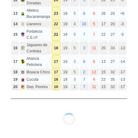
Doradas
Atletico
13
23
19
5
8
6
26
20
+6
Bucaramanga
14
Llaneros
22
19
4
10
5
17
20
-3
Fortaleza
15
22
19
5
7
7
22
27
-5
C.E.I.F.
Jaguares de
16
18
19
5
3
11
20
33
-13
Cordoba
Alianza
17
17
19
3
8
8
13
27
-14
Petrolera
18
Boyaca Chico
17
19
5
2
12
15
32
-17
19
Cucuta
16
19
3
7
9
22
35
-13
20
Dep. Pereira
10
19
1
7
11
15
32
-17