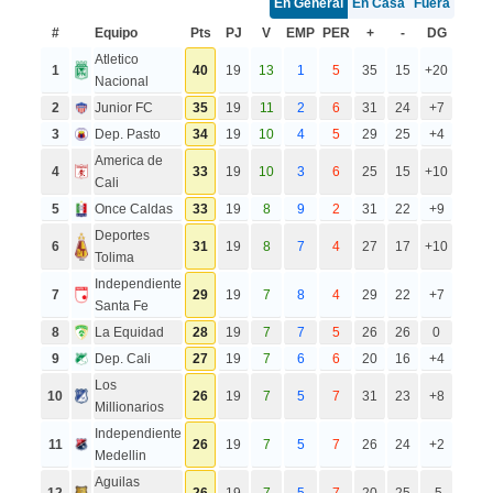
En General
En Casa
Fuera
#
Equipo
Pts
PJ
V
EMP
PER
+
-
DG
Atletico
1
40
19
13
1
5
35
15
+20
Nacional
2
Junior FC
35
19
11
2
6
31
24
+7
3
Dep. Pasto
34
19
10
4
5
29
25
+4
America de
4
33
19
10
3
6
25
15
+10
Cali
5
Once Caldas
33
19
8
9
2
31
22
+9
Deportes
6
31
19
8
7
4
27
17
+10
Tolima
Independiente
7
29
19
7
8
4
29
22
+7
Santa Fe
8
La Equidad
28
19
7
7
5
26
26
0
9
Dep. Cali
27
19
7
6
6
20
16
+4
Los
10
26
19
7
5
7
31
23
+8
Millionarios
Independiente
11
26
19
7
5
7
26
24
+2
Medellin
Aguilas
12
26
19
7
5
7
20
25
-5