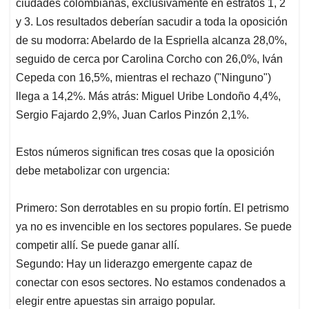
p
o
I
s
ciudades colombianas, exclusivamente en estratos 1, 2
p
k
n
y 3. Los resultados deberían sacudir a toda la oposición
de su modorra: Abelardo de la Espriella alcanza 28,0%,
seguido de cerca por Carolina Corcho con 26,0%, Iván
Cepeda con 16,5%, mientras el rechazo ("Ninguno")
llega a 14,2%. Más atrás: Miguel Uribe Londoño 4,4%,
Sergio Fajardo 2,9%, Juan Carlos Pinzón 2,1%.
Estos números significan tres cosas que la oposición
debe metabolizar con urgencia:
Primero: Son derrotables en su propio fortín. El petrismo
ya no es invencible en los sectores populares. Se puede
competir allí. Se puede ganar allí.
Segundo: Hay un liderazgo emergente capaz de
conectar con esos sectores. No estamos condenados a
elegir entre apuestas sin arraigo popular.