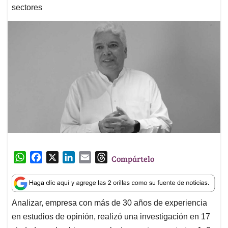
sectores
W
F
X
L
E
T
Compártelo
h
a
i
m
h
a
c
n
a
r
t
e
k
i
e
Analizar, empresa con más de 30 años de experiencia
s
b
e
l
a
en estudios de opinión, realizó una investigación en 17
A
o
d
d