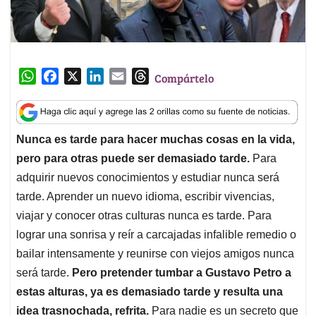
W
F
X
L
E
T
Compártelo
h
a
i
m
h
a
c
n
a
r
t
e
k
i
e
Nunca es tarde para hacer muchas cosas en la vida,
s
b
e
l
a
pero para otras puede ser demasiado tarde.
Para
A
o
d
d
p
o
I
s
adquirir nuevos conocimientos y estudiar nunca será
p
k
n
tarde. Aprender un nuevo idioma, escribir vivencias,
viajar y conocer otras culturas nunca es tarde. Para
lograr una sonrisa y reír a carcajadas infalible remedio o
bailar intensamente y reunirse con viejos amigos nunca
será tarde.
Pero pretender tumbar a Gustavo Petro a
estas alturas, ya es demasiado tarde y resulta una
idea trasnochada, refrita.
Para nadie es un secreto que