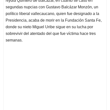
Nydia Quintero de Balcázar, en cuanto se casó en
A
o
d
d
p
o
I
s
segundas nupcias con Gustavo Balcázar Monzón, un
p
k
n
político liberal vallecaucano, quien fue designado a la
Presidencia, acaba de morir en la Fundación Santa Fe,
donde su nieto Miguel Uribe sigue en su lucha por
sobrevivir del atentado del que fue víctima hace tres
semanas.