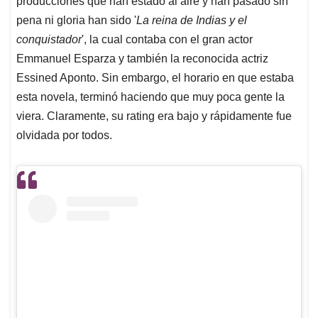
p
o
I
s
producciones que han estado al aire y han pasado sin
p
k
n
pena ni gloria han sido '
La reina de Indias y el
conquistador
', la cual contaba con el gran actor
Emmanuel Esparza y también la reconocida actriz
Essined Aponto. Sin embargo, el horario en que estaba
esta novela, terminó haciendo que muy poca gente la
viera. Claramente, su rating era bajo y rápidamente fue
olvidada por todos.