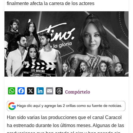
finalmente afecta la carrera de los actores
W
F
X
L
E
T
Compártelo
h
a
i
m
h
a
c
n
a
r
t
e
k
i
e
Han sido varias las producciones que el canal Caracol
s
b
e
l
a
ha estrenado durante los últimos meses. Algunas de las
A
o
d
d