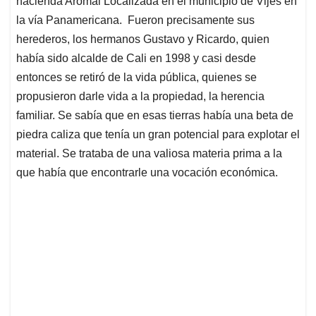
p
o
I
s
hacienda Aromal Localizada en el municipio de Vijes en
p
k
n
la vía Panamericana. Fueron precisamente sus
herederos, los hermanos Gustavo y Ricardo, quien
había sido alcalde de Cali en 1998 y casi desde
entonces se retiró de la vida pública, quienes se
propusieron darle vida a la propiedad, la herencia
familiar. Se sabía que en esas tierras había una beta de
piedra caliza que tenía un gran potencial para explotar el
material. Se trataba de una valiosa materia prima a la
que había que encontrarle una vocación económica.