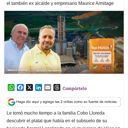
el también ex alcalde y empresario Maurice Armitage
W
F
X
L
E
T
Compártelo
h
a
i
m
h
a
c
n
a
r
t
e
k
i
e
Le tomó mucho tiempo a la familia Cobo Lloreda
s
b
e
l
a
descubrir el platal que había en el subsuelo de su
A
o
d
d