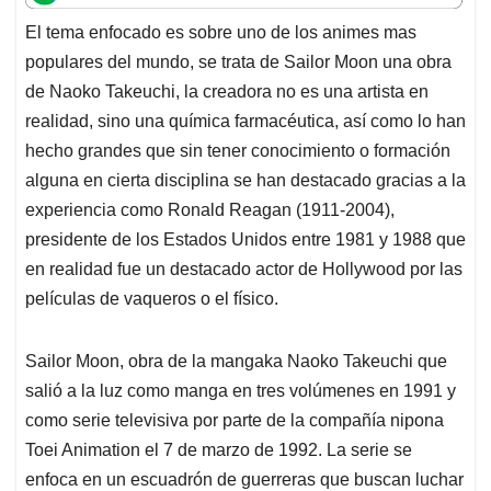
t
e
k
i
e
El tema enfocado es sobre uno de los animes mas
s
b
e
l
a
populares del mundo, se trata de Sailor Moon una obra
A
o
d
d
p
o
I
s
de Naoko Takeuchi, la creadora no es una artista en
p
k
n
realidad, sino una química farmacéutica, así como lo han
hecho grandes que sin tener conocimiento o formación
alguna en cierta disciplina se han destacado gracias a la
experiencia como Ronald Reagan (1911-2004),
presidente de los Estados Unidos entre 1981 y 1988 que
en realidad fue un destacado actor de Hollywood por las
películas de vaqueros o el físico.
Sailor Moon, obra de la mangaka Naoko Takeuchi que
salió a la luz como manga en tres volúmenes en 1991 y
como serie televisiva por parte de la compañía nipona
Toei Animation el 7 de marzo de 1992. La serie se
enfoca en un escuadrón de guerreras que buscan luchar