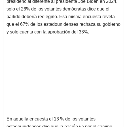
p
o
I
s
presidencial diferente al presidente Joe Biden en 2024,
p
k
n
solo el 26% de los votantes demócratas dice que el
partido debería reelegirlo. Esa misma encuesta revela
que el 67% de los estadounidenses rechaza su gobierno
y solo cuenta con la aprobación del 33%.
En aquella encuesta el 13 % de los votantes
estadounidenses dijo que la nación va por el camino