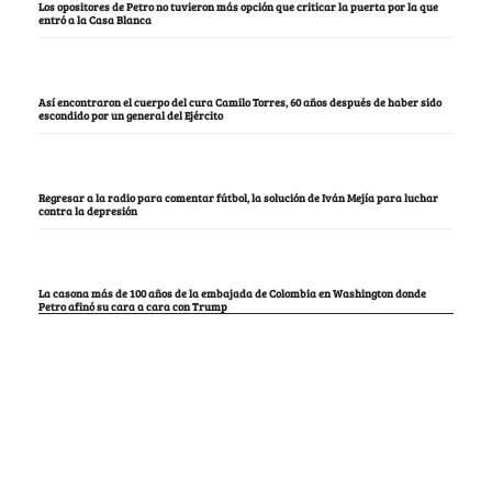
Los opositores de Petro no tuvieron más opción que criticar la puerta por la que
entró a la Casa Blanca
Así encontraron el cuerpo del cura Camilo Torres, 60 años después de haber sido
escondido por un general del Ejército
Regresar a la radio para comentar fútbol, la solución de Iván Mejía para luchar
contra la depresión
La casona más de 100 años de la embajada de Colombia en Washington donde
Petro afinó su cara a cara con Trump