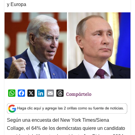
y Europa
W
F
X
L
E
T
Compártelo
h
a
i
m
h
a
c
n
a
r
t
e
k
i
e
Según una encuesta del New York Times/Siena
s
b
e
l
a
Collage, el 64% de los demócratas quiere un candidato
A
o
d
d