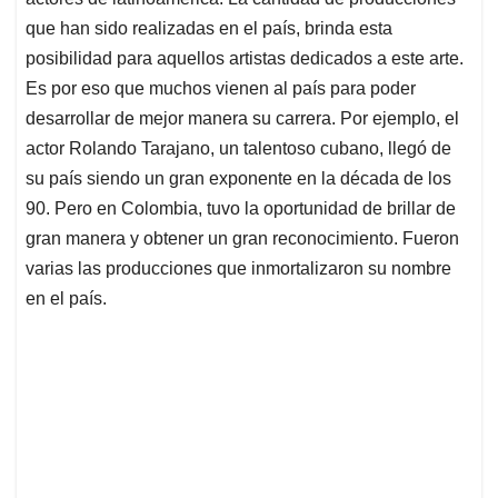
A
o
d
d
p
o
I
s
que han sido realizadas en el país, brinda esta
p
k
n
posibilidad para aquellos artistas dedicados a este arte.
Es por eso que muchos vienen al país para poder
desarrollar de mejor manera su carrera. Por ejemplo, el
actor Rolando Tarajano, un talentoso cubano, llegó de
su país siendo un gran exponente en la década de los
90. Pero en Colombia, tuvo la oportunidad de brillar de
gran manera y obtener un gran reconocimiento. Fueron
varias las producciones que inmortalizaron su nombre
en el país.