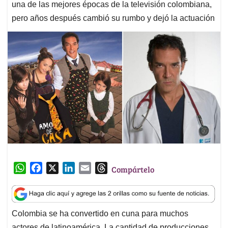
una de las mejores épocas de la televisión colombiana,
pero años después cambió su rumbo y dejó la actuación
W
F
X
L
E
T
Compártelo
h
a
i
m
h
a
c
n
a
r
t
e
k
i
e
Colombia se ha convertido en cuna para muchos
s
b
e
l
a
actores de latinoamérica. La cantidad de producciones