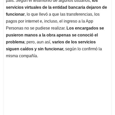
p
o
I
s
país. Según el testimonio de algunos usuarios,
los
p
k
n
servicios virtuales de la entidad bancaria dejaron de
funcionar
, lo que llevó a que las transferencias, los
pagos por internet e, incluso, el ingreso a la App
Personas no se pudiese realizar.
Los encargados se
pusieron manos a la obra apenas se conoció el
problema
; pero, aun así,
varios de los servicios
siguen caídos y sin funcionar,
según lo confirmó la
misma compañía.