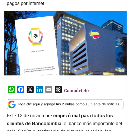
pagos por internet
W
F
X
L
E
T
Compártelo
h
a
i
m
h
a
c
n
a
r
t
e
k
i
e
Este 12 de noviembre
empezó mal para todos los
s
b
e
l
a
clientes de Bancolombia,
el banco más importante del
A
o
d
d